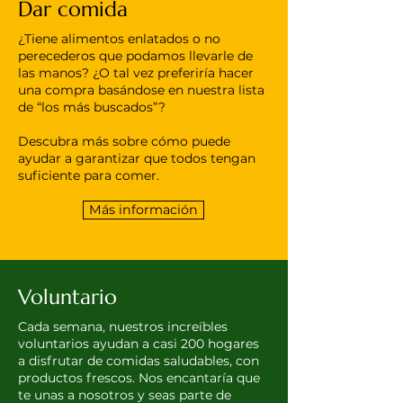
Dar comida
¿Tiene alimentos enlatados o no
perecederos que podamos llevarle de
las manos? ¿O tal vez preferiría hacer
una compra basándose en nuestra lista
de “los más buscados”?
Descubra más sobre cómo puede
ayudar a garantizar que todos tengan
suficiente para comer.
Más información
Voluntario
Cada semana, nuestros increíbles
voluntarios ayudan a casi 200 hogares
a disfrutar de comidas saludables, con
productos frescos. Nos
encantaría
que
te unas a nosotros y seas parte de