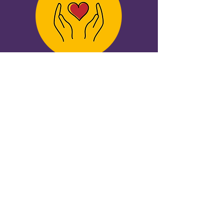
¿Qué podría usted
aportar para marcar la
diferencia?
Nuestros seguidores
Dependemos de la generosidad de
organizaciones de diversos sectores
para ayudar a nuestros vecinos
necesitados. Desde comerciantes
locales hasta fundaciones, desde
donantes individuales hasta donaciones
en especie, el apoyo que recibimos nos
permite ayudar a aliviar el hambre.