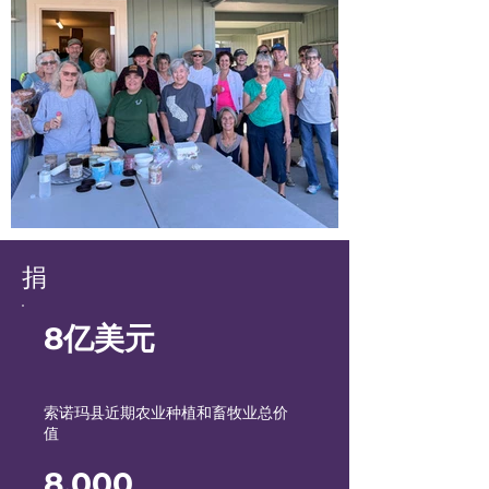
捐
8亿美元
索诺玛县近期农业种植和畜牧业总价
值
8,000